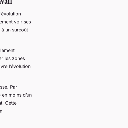
avail
’évolution
dement voir ses
 à un surcoût
cilement
er les zones
vre l’évolution
esse. Par
s en moins d’un
t. Cette
n