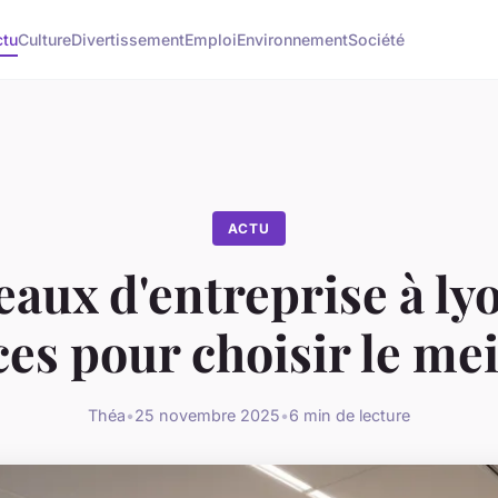
ctu
Culture
Divertissement
Emploi
Environnement
Société
ACTU
aux d'entreprise à lyo
ces pour choisir le mei
Théa
•
25 novembre 2025
•
6 min de lecture