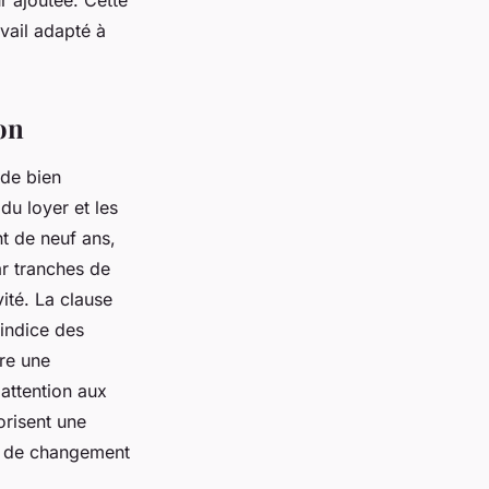
r ajoutée. Cette
avail adapté à
on
 de bien
du loyer et les
nt de neuf ans,
ar tranches de
vité. La clause
’indice des
tre une
 attention aux
orisent une
as de changement