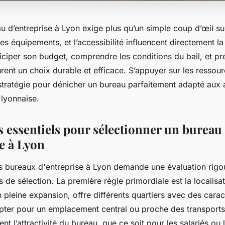
u d’entreprise à Lyon exige plus qu’un simple coup d’œil su
les équipements, et l’accessibilité influencent directement la
Anticiper son budget, comprendre les conditions du bail, et pré
rent un choix durable et efficace. S’appuyer sur les ressour
stratégie pour dénicher un bureau parfaitement adapté aux 
 lyonnaise.
s essentiels pour sélectionner un bureau
se à Lyon
es bureaux d'entreprise à Lyon demande une évaluation rig
s de sélection. La première règle primordiale est la localisat
pleine expansion, offre différents quartiers avec des carac
 opter pour un emplacement central ou proche des transpor
t l’attractivité du bureau, que ce soit pour les salariés ou l