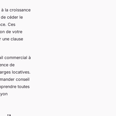
 à la croissance
 de céder le
ace. Ces
on de votre
r une clause
ail commercial à
sence de
arges locatives.
emander conseil
mprendre toutes
Lyon