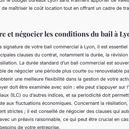
rdir le budget bureaux Lyon sans vraiment apporter de valeu
 de maîtriser le coût location tout en offrant un cadre de tr
 et négocier les conditions du bail à Ly
a signature de votre bail commercial à Lyon, il est essentiel
ncipales clauses du contrat, notamment la durée, la révision 
siliation. La durée standard d’un bail commercial est souve
ible de négocier une période plus courte ou renouvelable p
obtenir une meilleure flexibilité dans la gestion de votre acti
oyer doit être examinée avec soin : elle peut s’appuyer sur l
ux (ILC) ou d’autres indices, et sa periodicité doit permet
ste aux fluctuations économiques. Concernant la résiliation,
nt strictes ; il est conseillé de négocier des clauses qui aut
 avec un préavis raisonnable, ce qui peut être crucial en c
besoins de votre entreprise.