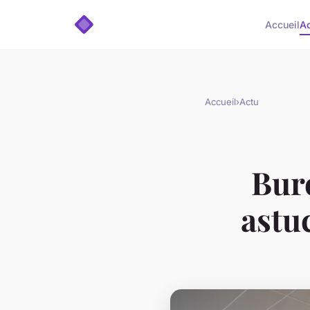
Accueil
A
Accueil
›
Actu
Bure
astu