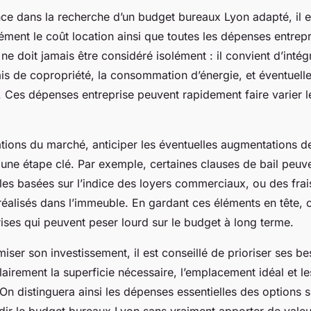
nce dans la recherche d’un budget bureaux Lyon adapté, il e
ément le coût location ainsi que toutes les dépenses entrep
 ne doit jamais être considéré isolément : il convient d’intég
rais de copropriété, la consommation d’énergie, et éventuell
 Ces dépenses entreprise peuvent rapidement faire varier l
tions du marché, anticiper les éventuelles augmentations de
 une étape clé. Par exemple, certaines clauses de bail peuve
les basées sur l’indice des loyers commerciaux, ou des frai
réalisés dans l’immeuble. En gardant ces éléments en tête, o
ises qui peuvent peser lourd sur le budget à long terme.
miser son investissement, il est conseillé de prioriser ses be
 clairement la superficie nécessaire, l’emplacement idéal et l
On distinguera ainsi les dépenses essentielles des options s