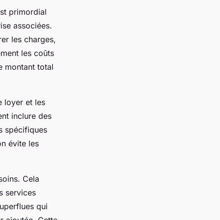
st primordial
rise associées.
rer les charges,
ement les coûts
e montant total
 loyer et les
nt inclure des
s spécifiques
n évite les
soins. Cela
es services
uperflues qui