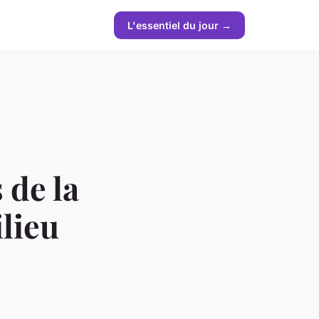
L'essentiel du jour →
 de la
ilieu