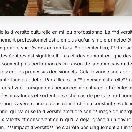
 la diversité culturelle en milieu professionnel La **diversit
ement professionnel est bien plus qu'un simple principe ét
ue pour le succès des entreprises. En premier lieu, l'**impac
des équipes est significatif. Les études démontrent que des
nt souvent plus performantes en raison de la combinaison d
chissent les processus décisionnels. Cela favorise une appr
ante face aux défis. Par ailleurs, la **diversité culturelle** n
la créativité. Lorsque des personnes de cultures différentes c
dées novatrices et sortent des schémas de pensée traditionn
vation s'avère cruciale dans un marché en constante évoluti
nnel qui valorise la diversité améliore son **image de marqu
x talents et conservant ceux qu'il a déjà, grâce à un enviro
fin, l'**impact diversité** ne s'arrête pas uniquement à l'inn