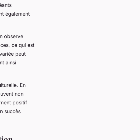
éants
nt également
On observe
ces, ce qui est
variée peut
nt ainsi
turelle. En
peuvent non
ment positif
 en succès
tion