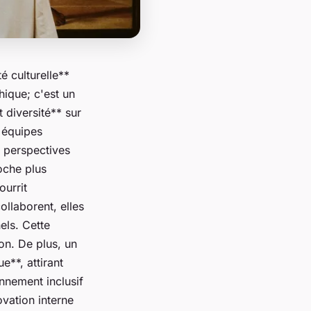
é culturelle**
hique; c'est un
t diversité** sur
 équipes
e perspectives
oche plus
ourrit
ollaborent, elles
els. Cette
on. De plus, un
e**, attirant
nnement inclusif
ovation interne