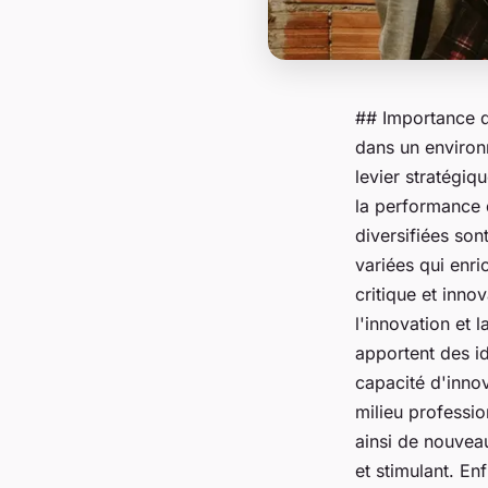
## Importance de
dans un environn
levier stratégiq
la performance 
diversifiées so
variées qui enri
critique et innov
l'innovation et 
apportent des i
capacité d'inno
milieu professio
ainsi de nouveau
et stimulant. En