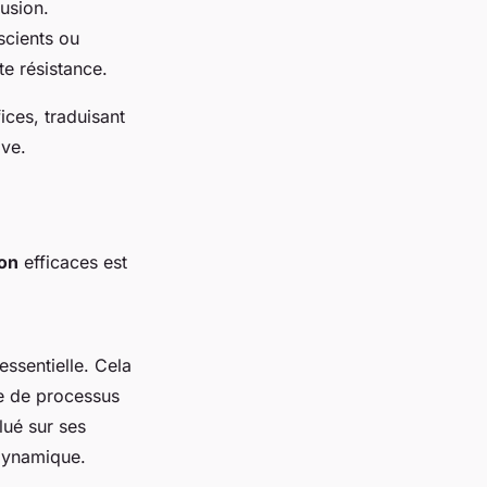
lusion.
nscients ou
e résistance.
ices, traduisant
ive.
ion
efficaces est
essentielle. Cela
re de processus
lué sur ses
 dynamique.