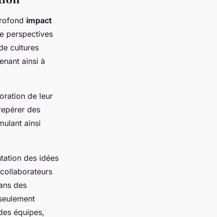
rofond
impact
 de perspectives
de cultures
enant ainsi à
oration de leur
repérer des
ulant ainsi
ntation des idées
 collaborateurs
ans des
 seulement
 des équipes,