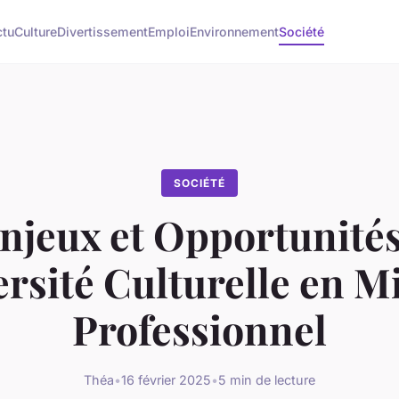
ctu
Culture
Divertissement
Emploi
Environnement
Société
SOCIÉTÉ
njeux et Opportunités
rsité Culturelle en M
Professionnel
Théa
•
16 février 2025
•
5 min de lecture