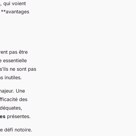
, qui voient
s **avantages
vent pas être
 essentielle
s’ils ne sont pas
 inutiles.
majeur. Une
ficacité des
adéquates,
res
présentes.
e défi notoire.