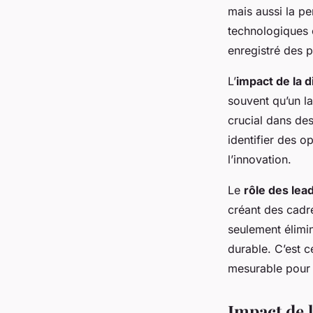
mais aussi la pe
technologiques 
enregistré des pr
L’
impact de la d
souvent qu’un la
crucial dans de
identifier des o
l’innovation.
Le
rôle des lea
créant des cadre
seulement élimin
durable. C’est c
mesurable pour l
Impact de l