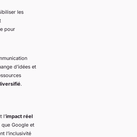
ibiliser les
t
le pour
mmunication
hange d’idées et
essources
versifié
.
 l’
impact réel
es que Google et
 l’inclusivité