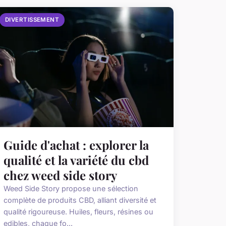
DIVERTISSEMENT
Guide d'achat : explorer la
qualité et la variété du cbd
chez weed side story
Weed Side Story propose une sélection
complète de produits CBD, alliant diversité et
qualité rigoureuse. Huiles, fleurs, résines ou
edibles, chaque fo...