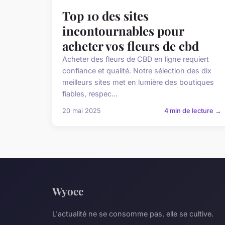
Top 10 des sites
incontournables pour
acheter vos fleurs de cbd
Acheter des fleurs de CBD en ligne requiert
confiance et qualité. Notre sélection des dix
meilleurs sites met en lumière des boutiques
fiables, respec...
20 mai 2025
4 min de lecture →
Wyoec
L'actualité ne se consomme pas, elle se cultive.