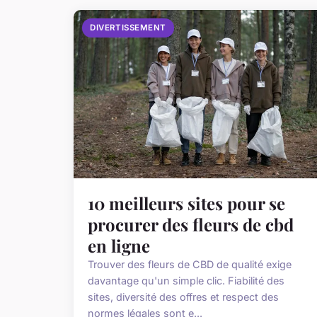
DIVERTISSEMENT
10 meilleurs sites pour se
procurer des fleurs de cbd
en ligne
Trouver des fleurs de CBD de qualité exige
davantage qu'un simple clic. Fiabilité des
sites, diversité des offres et respect des
normes légales sont e...