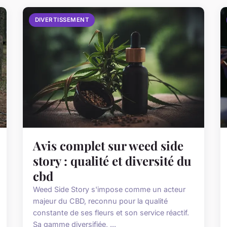
DIVERTISSEMENT
Avis complet sur weed side
story : qualité et diversité du
cbd
Weed Side Story s'impose comme un acteur
majeur du CBD, reconnu pour la qualité
constante de ses fleurs et son service réactif.
Sa gamme diversifiée, ...