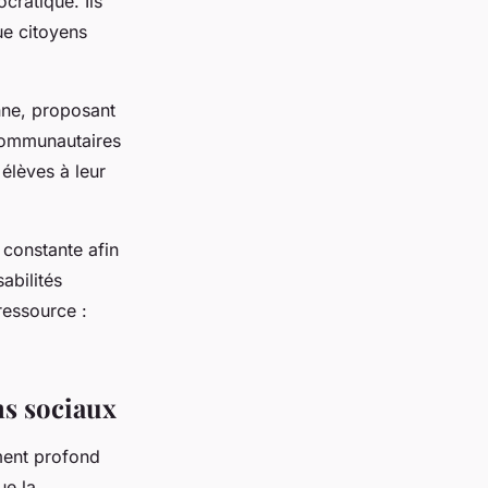
cratique. Ils
ue citoyens
nne, proposant
 communautaires
 élèves à leur
constante afin
abilités
ressource :
ns sociaux
ment profond
ue la