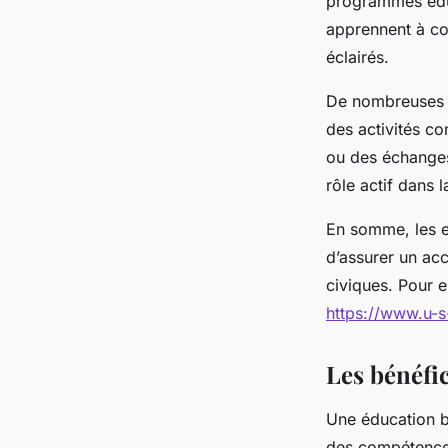
programmes éduc
apprennent à co
éclairés.
De nombreuses p
des activités co
ou des échanges 
rôle actif dans 
En somme, les e
d’assurer un acc
civiques. Pour e
https://www.u-s
Les bénéfi
Une éducation b
des compétences