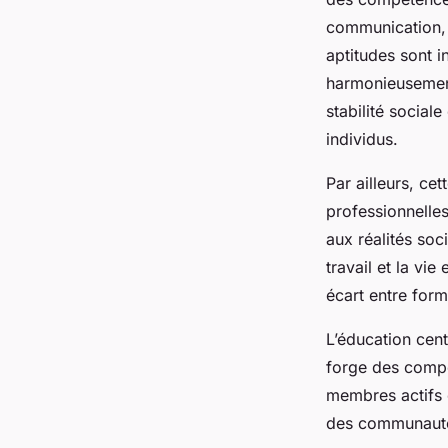
communication, 
aptitudes sont 
harmonieusement
stabilité social
individus.
Par ailleurs, c
professionnelles
aux réalités soc
travail et la vi
écart entre forma
L’éducation cent
forge des compé
membres actifs e
des communautés 