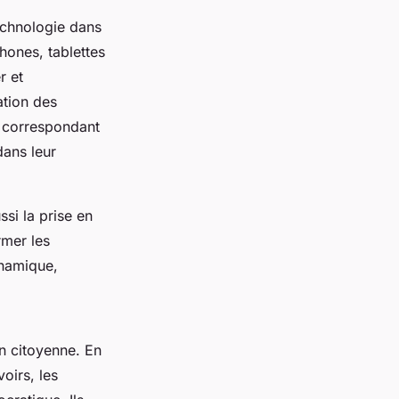
technologie dans
hones, tablettes
r et
ation des
s correspondant
dans leur
ssi la prise en
rmer les
ynamique,
on citoyenne. En
oirs, les