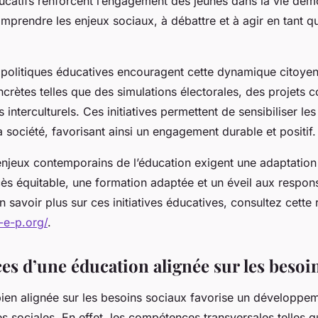
atifs renforcent l’engagement des jeunes dans la vie démo
mprendre les enjeux sociaux, à débattre et à agir en tant q
olitiques éducatives encouragent cette dynamique citoye
ncrètes telles que des simulations électorales, des projets
interculturels. Ces initiatives permettent de sensibiliser les
la société, favorisant ainsi un engagement durable et positif.
njeux contemporains de l’éducation exigent une adaptation 
ès équitable, une formation adaptée et un éveil aux respons
n savoir plus sur ces initiatives éducatives, consultez cette 
-e-p.org/
.
ces d’une éducation alignée sur les besoi
ien alignée sur les besoins sociaux favorise un développe
 sociales. En effet, les compétences transversales telles q