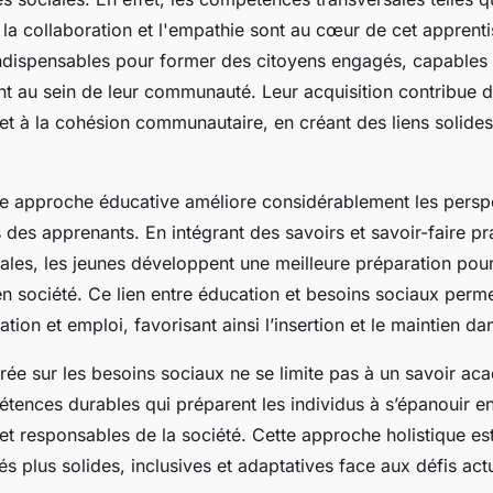
la collaboration et l'empathie sont au cœur de cet apprent
indispensables pour former des citoyens engagés, capables d
 au sein de leur communauté. Leur acquisition contribue d
e et à la cohésion communautaire, en créant des liens solides
ette approche éducative améliore considérablement les persp
 des apprenants. En intégrant des savoirs et savoir-faire p
iales, les jeunes développent une meilleure préparation pou
e en société. Ce lien entre éducation et besoins sociaux perme
tion et emploi, favorisant ainsi l’insertion et le maintien da
rée sur les besoins sociaux ne se limite pas à un savoir aca
tences durables qui préparent les individus à s’épanouir en
t responsables de la société. Cette approche holistique est
plus solides, inclusives et adaptatives face aux défis actue