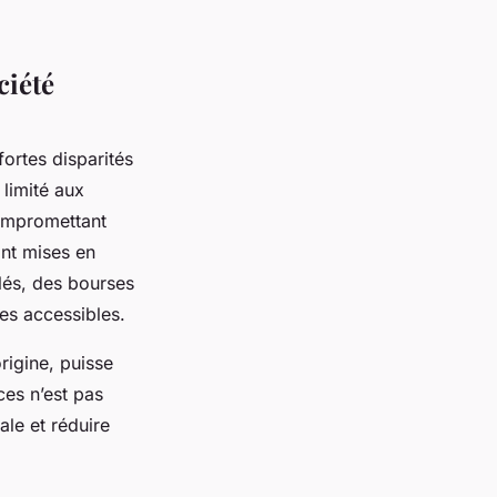
ciété
ortes disparités
limité aux
ompromettant
ont mises en
blés, des bourses
es accessibles.
igine, puisse
ces n’est pas
le et réduire