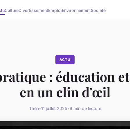
ctu
Culture
Divertissement
Emploi
Environnement
Société
ACTU
ratique : éducation et
en un clin d'œil
Théa
•
11 juillet 2025
•
9 min de lecture