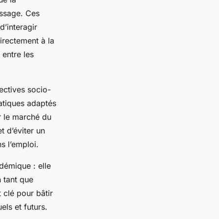
issage. Ces
’interagir
irectement à la
 entre les
ectives socio-
ratiques adaptés
r le marché du
t d’éviter un
ns l’emploi.
démique : elle
 tant que
 clé pour bâtir
ls et futurs.